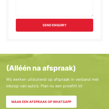
SEND ENQUIRY
(Alléén na afspraak)
Wij werken uitsluitend op afspraak in verband met
inkoop van auto’s. Plan nu een proefrit in!
MAAK EEN AFSPRAAK OP WHATSAPP